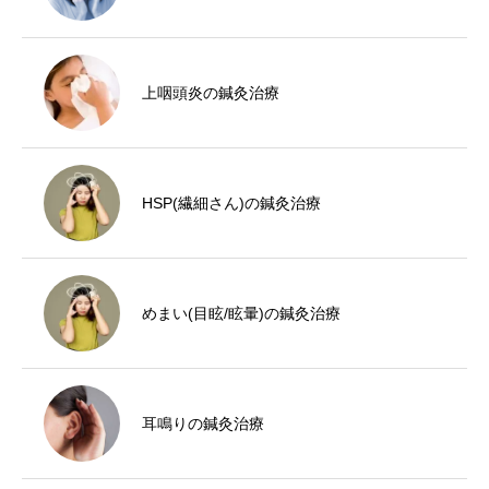
上咽頭炎の鍼灸治療
HSP(繊細さん)の鍼灸治療
めまい(目眩/眩暈)の鍼灸治療
耳鳴りの鍼灸治療