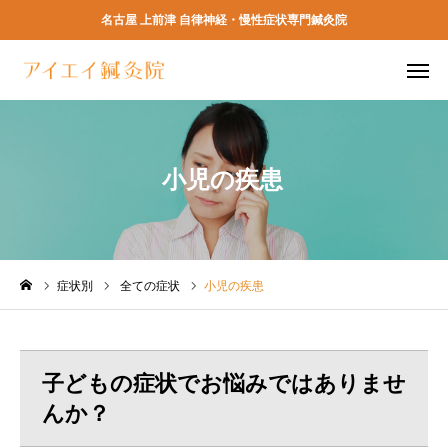
名古屋 上前津 自律神経・慢性症状専門鍼灸院
ネット予約
電話予約
小児の疾患
アクセス
よくある質問
TOP
初めての方へ
症状別
全ての症状
小児の疾患
当院の特徴
子どもの症状でお悩みではありませ
料金
んか？
予約方法