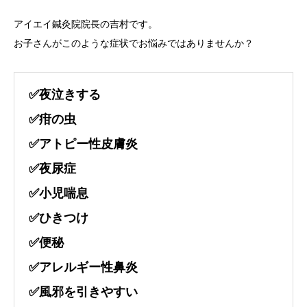
アイエイ鍼灸院院長の吉村です。
アクセス
お子さんがこのような症状でお悩みではありませんか？
症状別
✅夜泣きする
ヘルスケアサポート
✅疳の虫
✅アトピー性皮膚炎
✅夜尿症
✅小児喘息
✅ひきつけ
✅便秘
✅アレルギー性鼻炎
✅風邪を引きやすい