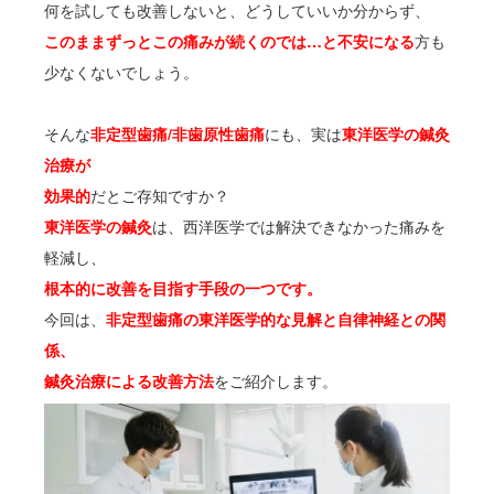
何を試しても改善しないと、どうしていいか分からず、
このままずっとこの痛みが続くのでは…と不安になる
方も
少なくないでしょう。
そんな
非定型歯痛/非歯原性歯痛
にも、実は
東洋医学の鍼灸
治療が
効果的
だとご存知ですか？
東洋医学の鍼灸
は、西洋医学では解決できなかった痛みを
軽減し、
根本的に改善を目指す手段の一つです。
今回は、
非定型歯痛の東洋医学的な見解と自律神経との関
係、
鍼灸治療による改善方法
をご紹介します。