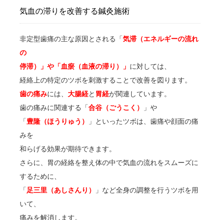
気血の滞りを改善する鍼灸施術
非定型歯痛の主な原因とされる「
気滞（エネルギーの流れ
の
停滞）」や「血瘀（血液の滞り）」
に対しては、
経絡上の特定のツボを刺激することで改善を図ります。
歯の痛み
には、
大腸経
と
胃経
が関連しています。
歯の痛みに関連する「
合谷（ごうこく）
」や
「
豊隆（ほうりゅう）
」といったツボは、歯痛や顔面の痛
みを
和らげる効果が期待できます。
さらに、胃の経絡を整え体の中で気血の流れをスムーズに
するために、
「
足三里（あしさんり）
」など全身の調整を行うツボを用
いて、
痛みを解消します。