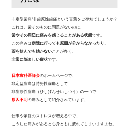
アクセス
非定型歯痛/非歯原性歯痛という言葉をご存知でしょうか？
症状別
これは、歯そのものに問題がないのに、
歯やその周辺に痛みを感じることがある状態
です。
ヘルスケアサポート
この痛みは
病院に行っても原因が分からなかったり、
薬を飲んでも効かない
ことが多く、
非常に悩ましい症状
です。
日本歯科医師会
のホームページで、
非定型歯痛は特発性歯痛として
非歯原性歯痛（ひしげんせいしつう）の一つで
原因不明
の痛みとして紹介されています。
仕事や家庭のストレスが増える中で、
こうした痛みがあると心身ともに疲れてしまいますよね。