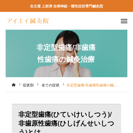
名古屋 上前津 自律神経・慢性症状専門鍼灸院
ネット予約
電話予約
非定型歯痛/非歯痛
アクセス
よくある質問
性歯痛の鍼灸治療
TOP
初めての方へ
症状別
全ての症状
非定型歯痛/非歯痛性歯痛の鍼灸治療
当院の特徴
非定型歯痛(ひていけいしつう)/
料金
非歯原性歯痛(ひしげんせいしつ
予約方法
う)とは