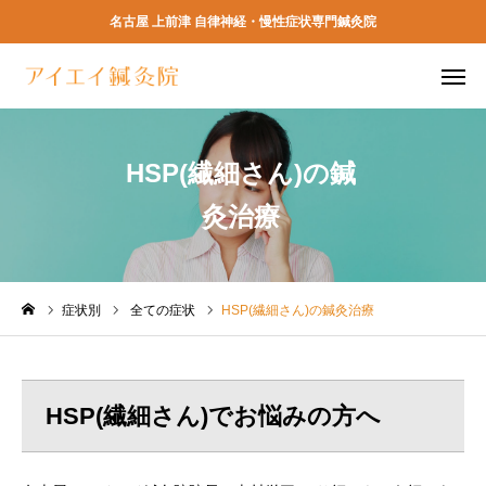
名古屋 上前津 自律神経・慢性症状専門鍼灸院
ネット予約
電話予約
HSP(繊細さん)の鍼
アクセス
よくある質問
灸治療
TOP
初めての方へ
症状別
全ての症状
HSP(繊細さん)の鍼灸治療
当院の特徴
HSP(繊細さん)でお悩みの方へ
料金
予約方法