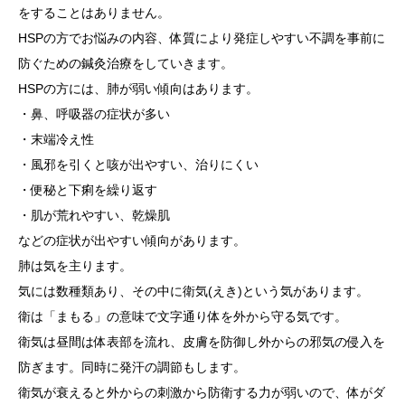
をすることはありません。
HSPの方でお悩みの内容、体質により発症しやすい不調を事前に
防ぐための鍼灸治療をしていきます。
HSPの方には、肺が弱い傾向はあります。
・鼻、呼吸器の症状が多い
・末端冷え性
・風邪を引くと咳が出やすい、治りにくい
・便秘と下痢を繰り返す
・肌が荒れやすい、乾燥肌
などの症状が出やすい傾向があります。
肺は気を主ります。
気には数種類あり、その中に衛気(えき)という気があります。
衛は「まもる」の意味で文字通り体を外から守る気です。
衛気は昼間は体表部を流れ、皮膚を防御し外からの邪気の侵入を
防ぎます。同時に発汗の調節もします。
衛気が衰えると外からの刺激から防衛する力が弱いので、体がダ