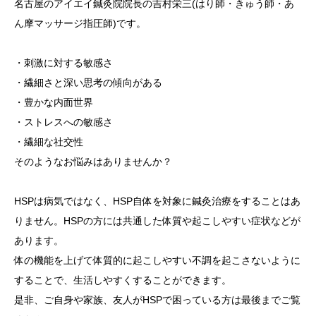
名古屋のアイエイ鍼灸院院長の吉村栄三(はり師・きゅう師・あ
ん摩マッサージ指圧師)です。
アクセス
症状別
・刺激に対する敏感さ
・繊細さと深い思考の傾向がある
ヘルスケアサポート
・豊かな内面世界
・ストレスへの敏感さ
・繊細な社交性
そのようなお悩みはありませんか？
HSPは病気ではなく、HSP自体を対象に鍼灸治療をすることはあ
りません。HSPの方には共通した体質や起こしやすい症状などが
あります。
体の機能を上げて体質的に起こしやすい不調を起こさないように
することで、生活しやすくすることができます。
是非、ご自身や家族、友人がHSPで困っている方は最後までご覧