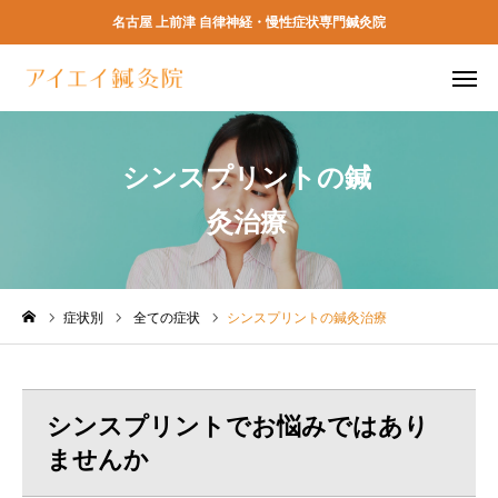
名古屋 上前津 自律神経・慢性症状専門鍼灸院
ネット予約
電話予約
シンスプリントの鍼
アクセス
よくある質問
灸治療
TOP
初めての方へ
症状別
全ての症状
シンスプリントの鍼灸治療
当院の特徴
シンスプリントでお悩みではあり
料金
ませんか
予約方法