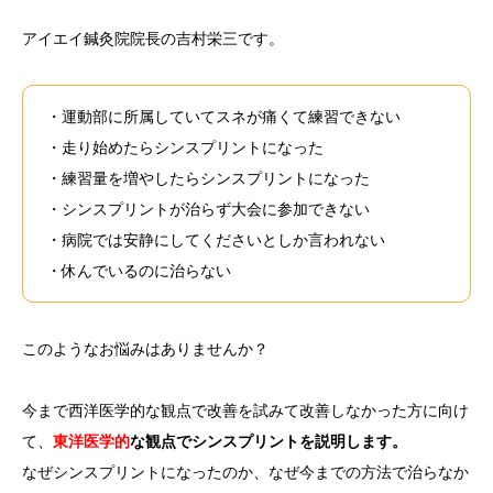
アイエイ鍼灸院院長の吉村栄三です。
アクセス
症状別
・運動部に所属していてスネが痛くて練習できない
・走り始めたらシンスプリントになった
ヘルスケアサポート
・練習量を増やしたらシンスプリントになった
・シンスプリントが治らず大会に参加できない
・病院では安静にしてくださいとしか言われない
・休んでいるのに治らない
このようなお悩みはありませんか？
今まで西洋医学的な観点で改善を試みて改善しなかった方に向け
て、
東洋医学的
な観点でシンスプリントを説明します。
なぜシンスプリントになったのか、なぜ今までの方法で治らなか